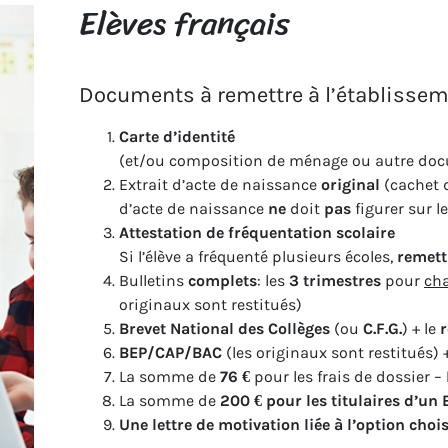
Elèves français
Documents à remettre à l’établisse
Carte d’identité
(et/ou composition de ménage ou autre docum
Extrait d’acte de naissance
original
(cachet d
d’acte de naissance
ne
doit
pas
figurer sur 
Attestation de fréquentation scolaire
Si l’élève a fréquenté plusieurs écoles,
remett
Bulletins
complets
: les
3 trimestres
pour
cha
originaux sont restitués)
Brevet National des Collèges
(ou
C.F.G.
) + le
r
BEP/CAP/BAC
(les originaux sont restitués) 
La somme de
76 €
pour les frais de dossier –
La somme de
200 € pour les titulaires d’un
Une lettre de motivation liée à l’option chois