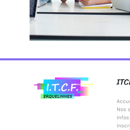
ITC
Accue
Nos 
Infos
Inscr