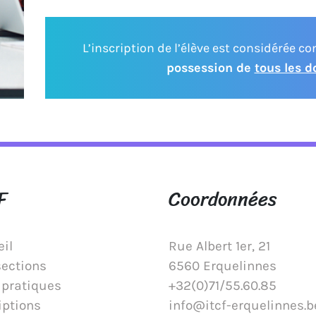
L’inscription de l’élève est considérée 
possession de
tous les 
F
Coordonnées
il
Rue Albert 1er, 21
sections
6560 Erquelinnes
 pratiques
+32(0)71/55.60.85
iptions
info@itcf-erquelinnes.b