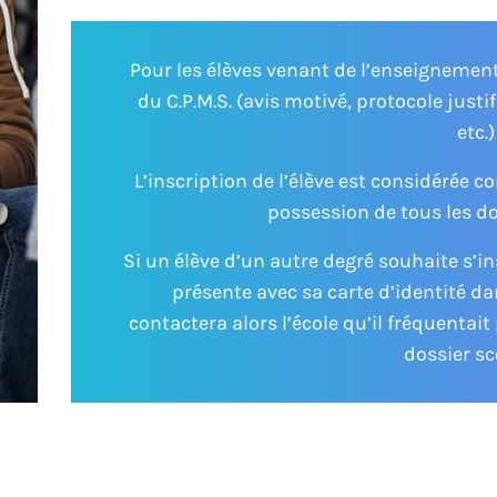
Pour les élèves venant de l’enseignemen
du C.P.M.S. (avis motivé, protocole justi
etc.)
L’inscription de l’élève est considérée
possession de
tous les 
Si un élève d’un autre degré souhaite s’in
présente avec sa carte d’identité da
contactera alors l’école qu’il fréquentai
dossier sc