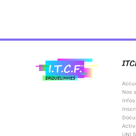
ITC
Accue
Nos 
Infos
Inscr
Docu
Activ
UNI 