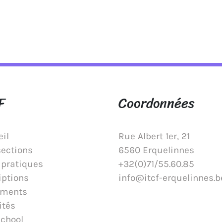
F
Coordonnées
il
Rue Albert 1er, 21
sections
6560 Erquelinnes
 pratiques
+32(0)71/55.60.85
iptions
info@itcf-erquelinnes.b
ments
ités
School