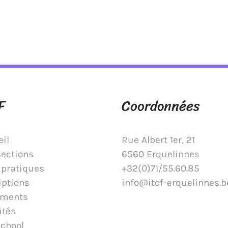
F
Coordonnées
il
Rue Albert 1er, 21
sections
6560 Erquelinnes
 pratiques
+32(0)71/55.60.85
iptions
info@itcf-erquelinnes.b
ments
ités
School