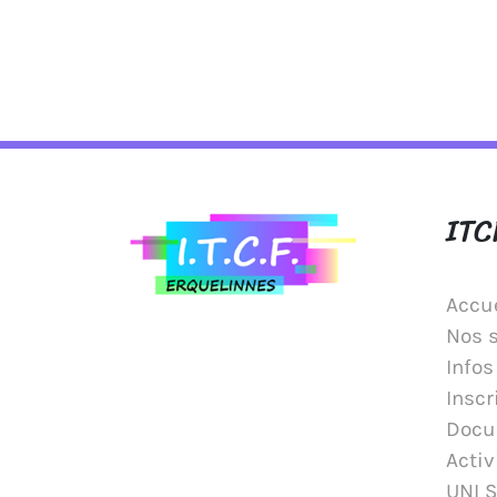
ITC
Accue
Nos 
Infos
Inscr
Docu
Activ
UNI 